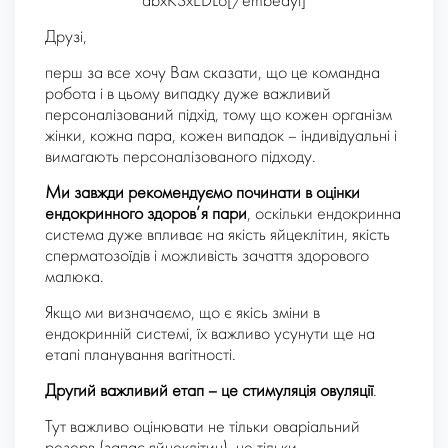
dbxKSxEDLo[/embedyt]
Друзі,
перш за все хочу Вам сказати, що це командна
робота і в цьому випадку дуже важливий
персоналізований підхід, тому що кожен організм
жінки, кожна пара, кожен випадок – індивідуальні і
вимагають персоналізованого підходу.
Ми завжди рекомендуємо починати в оцінки
ендокринного здоров’я пари
, оскільки ендокринна
система дуже впливає на якість яйцеклітин, якість
сперматозоїдів і можливість зачаття здорового
малюка.
Якщо ми визначаємо, що є якісь зміни в
ендокринній системі, їх важливо усунути ще на
етапі планування вагітності.
Другий важливий етап – це стимуляція овуляції
.
Тут важливо оцінювати не тільки оваріальний