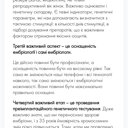
резерв (запас яйцеклітин), не тільки
репродуктивний вік жінок. Важливо оцінювати і
генетичну складову. Є певні індикатори, генетичні
параметри, які нам допомагають визначитися з
тактикою стимуляції: в кількості днів стимуляції, в
підборі дозування препаратів, що є важливим
фактором отримання якісних ооцитів.
Третій важливий аспект – це оснащеність
ембріології і самі ембріологи.
Це дійсно повинні бути професіонали, а
оснащеність повинна бути на високому рівні. Так
само як змінюються наші телефони і всі технології
навколо, так само змінюються і ембріологічні
можливості. Вони повинні бути максимально
правильно оснащені.
Четвертий важливий етап – це проведення
преімплантаційного генетичного тестування
. Дуже
важливо знати, що ми переносимо здорові
ембріони, і з 35 років ймовірність хромосомних
змін різко підвищується. Тому, коли ми проводимо