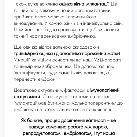
Також дуже важлива
оцінка вікна імплантації
. Це
точний час, в якому жіночий організм готовий
прийняти свого малюка і сприяти його
виношування. У кожної жінки він індивідуально свій.
Нам його необхідно враховувати, щоб визначити
точний час перенесення ембріончика.
Ще однією відповідальною складовою є
тривимірна оцінка і діагностика порожнини матки
.
У нашій клініці ми оснастили всі наші УЗД-апарати
тривимірним зображенням. Це допомагає нам
ідентифікувати, куди саме (в яку локалізацію)
перенести ембріон.
Додатково актуальним фактором є
імунологічний
статус жінки
. Стан імунної системи на період
імплантації має бути максимально толерантним до
ембріону і не атакувати його при прикріпленні.
Як бачите, процес досягнення вагітності – це
завжди командна робота між парою,
репродуктологом і ембріологом, і тут наша