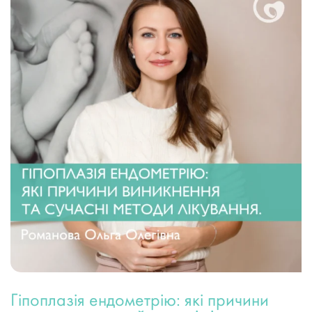
Гіпоплазія ендометрію: які причини