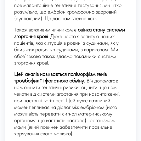
преімплантаційне генетичне тестування, ми чітко
розуміємо, що ембріон хромосомно здоровий
(еуплоідний). Це дає нам впевненість.
Також важливим чинником є ​​
оцінка стану системи
згортання крові
. Дуже часто я запитую наших
пацієнтів, яка ситуація в родині з судинами, як у
близьких родичів з судинами, з варикозом. Ми
обов’язково також здаємо показники системи
згортання крові.
Цей аналіз називається поліморфізм генів
тромбофилії і фолатного обміну
. Він допомагає
нам оцінити генетичні ризики, оцінити, що нам
чекати від системи згортання при навантаженні,
при настанні вагітності. Цей дуже важливий
момент впливає на діалог між ембріоном (його
можливість передати сигнал материнському
організму, що вагітність настала) і організмом
мами (який повинен забезпечити правильне
харчування свого малюка).