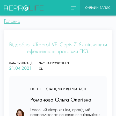
Skip
ОНЛАЙН-ЗАПИС
to
content
Головна
Відеоблог #ReproLIVE. Серія 7. Як підвищити
ефективність програми ЕКЗ.
ДАТА ПУБЛІКАЦІЇ:
ЧАС НА ПРОЧИТАННЯ:
21.04.2021
ХВ.
ЕКСПЕРТ СТАТТІ, ЯКУ ВИ ЧИТАЄТЕ
Романова Ольга Олегівна
Головний лікар клініки, провідний
репродуктолог; основна спеціальність: