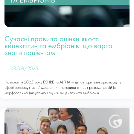
Сучасні правила оцінки якості
яйцеклітин та ембріонів: що варто
знати пацієнтам
08/08/2025
На початку 2025 року ESHRE та ALPHA — дві авторитетні організації у
сфері репродуктивної медицини — оновили список рекомендацій із
морфологічної (візуальної) оцінки яйцеклітин та ембріонів.