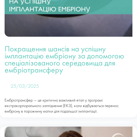
Покращення шансів на успішну
імплантацію ембріону за допомогою
спеціалізованого середовища для
ембріотрансферу
25/03/2025
Ембріотрансфер — це критично важливий етап у програмі
екстракорпорального запліднення (ЕКЗ), коли відбувається перенос
ембріону в порожнину матки для подальшої імплантації.