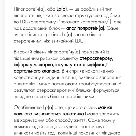
Ліпопротеїн(a), або
Lp(a)
, — це особливий тип
ліпопротеїнів, який за своєю структурою подібний
до LDL-холестерину (“поганого холестерину”), але
має додатковий білок —
аполіпопротеїн(a)
. Саме
ця особливість робить Lp(a) значно більш
атерогенним, ніж звичайний LDL.
Високий рівень ліпопротеїну(a) пов’язаний із
підвищеним ризиком розвитку
атеросклерозу,
інфаркту міокарда, інсульту та кальцифікації
аортального клапана
. Він сприяє накопиченню
холестерину в судинній стінці, викликає запалення
ендотелію і може посилювати тромбоутворення. У
результаті атеросклеротичні бляшки формуються
швидше і стають більш нестабільними.
Особливістю Lp(a) є те, що його рівень
майже
повністю визначається генетично
і мало залежить
від харчування або способу життя. Саме тому у
деяких людей серцево-судинні події можуть
виникати навіть тоді, коли інші показники ліпідного