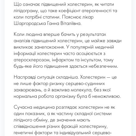
Що означає підвищений холестерин, як читати
ліпідограму, що таке коефіцієнт атерогенності та
коли потрібні статини. Пояснює лікар
Шаргородська Ганна Віталіївна.
Коли людина вперше бачить у результатах
аналізів підвищений холестерин, це майже завжди
викликає занепокоєння. У популярній медичній
інформації холестерин часто асоціюється з
атеросклерозом, інфарктом та інсультом, тому
будь-яке його підвищення здається небезпечним.
Насправді ситуація складніша. Холестерин — це
не лише фактор ризику серцево-судинних
захворювань, а й важлива молекула, без якої
нормальна робота організму була б неможливою.
Сучасна медицина розглядає холестерин не як
один показник, а як частину складної системи
ліпідного обміну, де значення мають
співвідношення різних фракцій холестерину,
генетичні фактори та індивідуальний серцево-