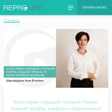
Skip
ОНЛАЙН-ЗАПИС
to
content
Головна
Холестерин: хороший і поганий. Норми,
ліпідний профіль, коефіцієнт атерогенності