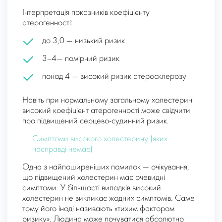
Інтерпретація показників коефіцієнту
атерогенності:
до 3,0 — низький ризик
3–4— помірний ризик
понад 4 — високий ризик атеросклерозу
Навіть при нормальному загальному холестерині
високий коефіцієнт атерогенності може свідчити
про підвищений серцево-судинний ризик.
Симптоми високого холестерину (яких
насправді немає)
Одна з найпоширеніших помилок — очікування,
що підвищений холестерин має очевидні
симптоми. У більшості випадків високий
холестерин не викликає жодних симптомів. Саме
тому його іноді називають «тихим фактором
ризику». Людина може почуватися абсолютно