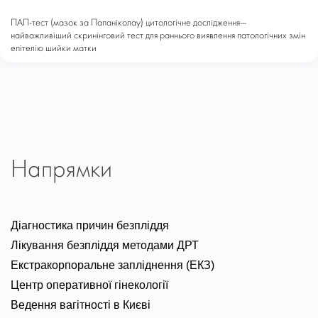
ПАП-тест (мазок за Папаніколау) цитологічне дослідження—
найважливіший скринінговий тест для раннього виявлення патологічних змін
епітелію шийки матки
Напрямки
Діагностика причин безпліддя
Лікування безпліддя методами ДРТ
Екстракорпоральне запліднення (ЕКЗ)
Центр оперативної гінекології
Ведення вагітності в Києві