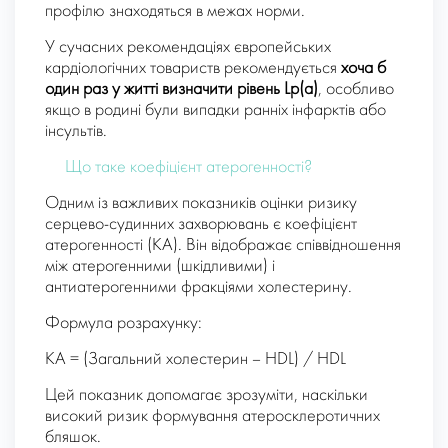
профілю знаходяться в межах норми.
У сучасних рекомендаціях європейських
кардіологічних товариств рекомендується
хоча б
один раз у житті визначити рівень Lp(a)
, особливо
якщо в родині були випадки ранніх інфарктів або
інсультів.
Що таке коефіцієнт атерогенності?
Одним із важливих показників оцінки ризику
серцево-судинних захворювань є коефіцієнт
атерогенності (КА). Він відображає співвідношення
між атерогенними (шкідливими) і
антиатерогенними фракціями холестерину.
Формула розрахунку:
КА = (Загальний холестерин – HDL) / HDL
Цей показник допомагає зрозуміти, наскільки
високий ризик формування атеросклеротичних
бляшок.