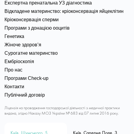
Експертна пренатальна УЗ діагностика
Відкладене материнство: кріоконсервація яйцеклітин
Кріоконсервація сперми
Програми з донацією ооцитів
Генетика
Жіноче здоров’я
Сурогатне материнство
Ембріоскопія
Про нас
Програми Check-up
Контакти
Публічний договір
Ліцензія на провадження господарської діяльності з медичної практики
видана, згідно Наказу МОЗ України № 683 від 07 липня 2016 року.
Київ, Шумського, 5
Київ, Саперне Поле, 3