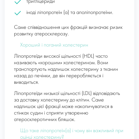
тригліцериди
іноді ліпопротеїн (a) та аполіпопротеїни.
Саме співвідношення цих фракцій визначає ризик
розвитку атеросклерозу.
Хороший і поганий холестерин
Ліпопротеїди високої щільності (HDL) часто
називають «хорошим» холестерином. Вони
транспортують надлишок холестерину з тканин
назад до печінки, де він переробляється і
виводиться.
Ліпопротеїди низької щільності (LDL) відповідають
за доставку холестерину до клітин. Саме
надлишок цієї фракції може накопичуватися в
стінках судин і сприяти утворенню
атеросклеротичних бляшок.
Що таке ліпопротеїн(a) і чому він важливий при
оцінці холестерину?