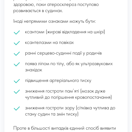
здоровою, поки атеросклероз поступово
розвивається в судинах.
Іноді непрямими ознаками можуть бути:
ксантоми (жирові відкладення на шкірі)
ксантелазми на повіках
ранні серцево-судинні події у родичів
поява ліпом по тілу, або як ультразвукових
знахідок
підвищення артеріального тиску
зниження гостроти пам’яті (мозок дуже
чутливий до погіршення кровопостачання)
зниження гостроти зору (сітківка чутлива до
стану судин та змін тиску)
Проте в більшості випадків єдиний спосіб виявити