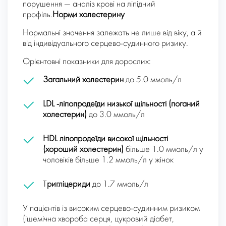
порушення — аналіз крові на ліпідний
профіль.
Норми холестерину
Нормальні значення залежать не лише від віку, а й
від індивідуального серцево-судинного ризику.
Орієнтовні показники для дорослих:
Загальний холестерин
до 5.0 ммоль/л
LDL -ліпопродеїди низької щільності (поганий
холестерин)
до 3.0 ммоль/л
HDL ліпопродеїди високої щільності
(хороший холестерин)
більше 1.0 ммоль/л у
чоловіків більше 1.2 ммоль/л у жінок
Т
ригліцериди
до 1.7 ммоль/л
У пацієнтів із високим серцево-судинним ризиком
(ішемічна хвороба серця, цукровий діабет,