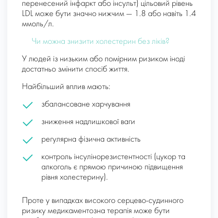
перенесений інфаркт або інсульт) цільовий рівень
LDL може бути значно нижчим — 1.8 або навіть 1.4
ммоль/л.
Чи можна знизити холестерин без ліків?
У людей із низьким або помірним ризиком іноді
достатньо змінити спосіб життя.
Найбільший вплив мають:
збалансоване харчування
зниження надлишкової ваги
регулярна фізична активність
контроль інсулінорезистентності (цукор та
алкоголь є прямою причиною підвищення
рівня холестерину).
Проте у випадках високого серцево-судинного
ризику медикаментозна терапія може бути