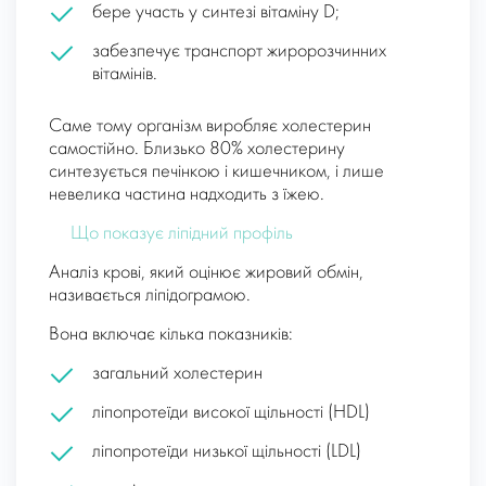
бере участь у синтезі вітаміну D;
забезпечує транспорт жиророзчинних
вітамінів.
Саме тому організм виробляє холестерин
самостійно. Близько 80% холестерину
синтезується печінкою і кишечником, і лише
невелика частина надходить з їжею.
Що показує ліпідний профіль
Аналіз крові, який оцінює жировий обмін,
називається ліпідограмою.
Вона включає кілька показників:
загальний холестерин
ліпопротеїди високої щільності (HDL)
ліпопротеїди низької щільності (LDL)