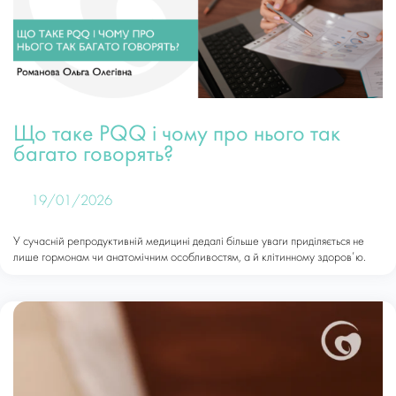
Що таке PQQ і чому про нього так
багато говорять?
19/01/2026
У сучасній репродуктивній медицині дедалі більше уваги приділяється не
лише гормонам чи анатомічним особливостям, а й клітинному здоров’ю.