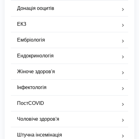
Донація ооцитів
ЕКЗ
Ембріологія
Ендокринологія
Жіноче здоров'я
Інфектологія
ПостCOVID
Чоловіче здоров'я
Штучна інсемінація