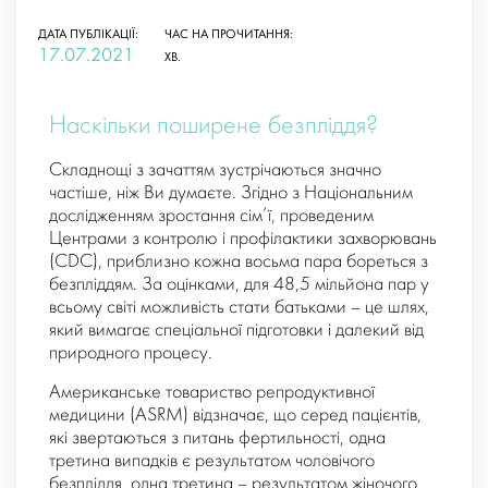
ДАТА ПУБЛІКАЦІЇ:
ЧАС НА ПРОЧИТАННЯ:
17.07.2021
ХВ.
Наскільки поширене безпліддя?
Складнощі з зачаттям зустрічаються значно
частіше, ніж Ви думаєте. Згідно з Національним
дослідженням зростання сім’ї, проведеним
Центрами з контролю і профілактики захворювань
(CDC), приблизно кожна восьма пара бореться з
безпліддям. За оцінками, для 48,5 мільйона пар у
всьому світі можливість стати батьками – це шлях,
який вимагає спеціальної підготовки і далекий від
природного процесу.
Американське товариство репродуктивної
медицини (ASRM) відзначає, що серед пацієнтів,
які звертаються з питань фертильності, одна
третина випадків є результатом чоловічого
безпліддя, одна третина – результатом жіночого