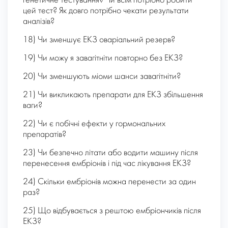
генетичне тестування? Чи всім потрібно робити
цей тест? Як довго потрібно чекати результати
аналізів?
18) Чи зменшує ЕКЗ оваріальний резерв?
19) Чи можу я завагітніти повторно без ЕКЗ?
20) Чи зменшують міоми шанси завагітніти?
21) Чи викликають препарати для ЕКЗ збільшення
ваги?
22) Чи є побічні ефекти у гормональних
препаратів?
23) Чи безпечно літати або водити машину після
перенесення ембріонів і під час лікування ЕКЗ?
24) Скільки ембріонів можна перенести за один
раз?
25) Що відбувається з рештою ембріончиків після
ЕКЗ?