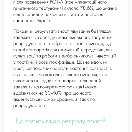
після проведення PGT-A (преімплантаційного
генетичного тестування) склала 78,6%, що значно
вище середніх показників частоти настання
вагітності в Україні.
Показник результативності лікування безпліддя
залежить від досвіду і максимального залучення
репродуктолога, ембріолога і всієї команди, від
якості препаратів для стимуляції, середовищ для
культивації та роботи з ембріончиками, інвестицій
у постійний розвиток фахівців. Давно відомий
факт, що показник частоти настання вагітності в
світі навіть в межах однієї клініки і мережі, при
використанні одних стандартів і технологій
залежить від конкретного фахівця і може
відрізнятися на 30-40%, про що часто
акцентується на міжнародних з’їздах по
репродуктології.
Що робить лікар репродуктолог?