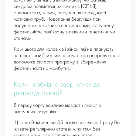
зачаттям у зв’язку з віком майбутніх батьків,
синдром полікістозних яєчників (СПКЯ),
ендометріоз, міоми, порушення прохідності
маткових труб. Подолання безпліддя при
порушенні показників спермограми, порушену
фертильність, пов’язану з певними генетичними
станами.
Крім цього для чоловіків і жінок, які не планують
вагітність найближчим часом, лікар репродуктолог
допоможе скласти програму зі збереження
фертильності на майбутнє.
Коли необхідно звернутися до
репродуктолога?
В першу чергу важливо відвідати лікаря в
наступних ситуаціях:
1) якщо Вам менше 35 років і протягом 1 року Ви
живете регулярним статевим життям без
контрацепції, але вагітність не настає;