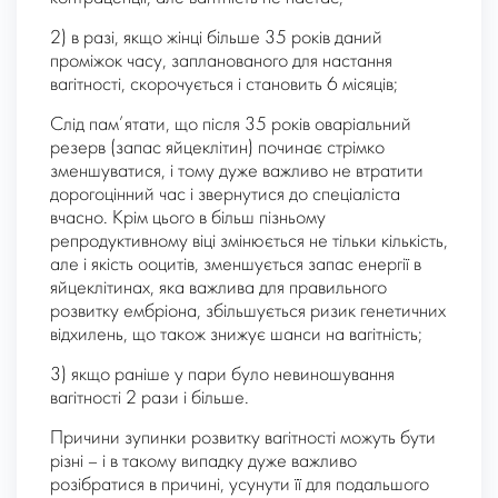
2) в разі, якщо жінці більше 35 років даний
проміжок часу, запланованого для настання
вагітності, скорочується і становить 6 місяців;
Слід пам’ятати, що після 35 років оваріальний
резерв (запас яйцеклітин) починає стрімко
зменшуватися, і тому дуже важливо не втратити
дорогоцінний час і звернутися до спеціаліста
вчасно. Крім цього в більш пізньому
репродуктивному віці змінюється не тільки кількість,
але і якість ооцитів, зменшується запас енергії в
яйцеклітинах, яка важлива для правильного
розвитку ембріона, збільшується ризик генетичних
відхилень, що також знижує шанси на вагітність;
3) якщо раніше у пари було невиношування
вагітності 2 рази і більше.
Причини зупинки розвитку вагітності можуть бути
різні – і в такому випадку дуже важливо
розібратися в причині, усунути її для подальшого