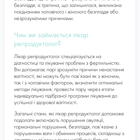
безпліддя, а третина, що залишилася, викликана
поєднанням чоловічого і жіночого безпліддя або
незрозумілими причинами.
Чим же займається лікар
репродуктолог?
Лікар репродуктолог спеціалізується на
діагностиці та лікуванні проблем з фертильністю.
Він допомагає парі зрозуміти причини ненастання
вагітності, які можуть бути пов’язані як з жіночим,
так і з чоловічим фактором, визначити оптимальні
методи лікування, провести пару через етапи
індивідуально підібраної програми лікування до
успішної і здорової вагітності.
Загальні стани, які лікар репродуктолог допоможе
подолати включають порушення овуляції,
гормональні порушення, безпліддя, пов’язане з
порушенням ваги і обмінних процесів, складнощі з