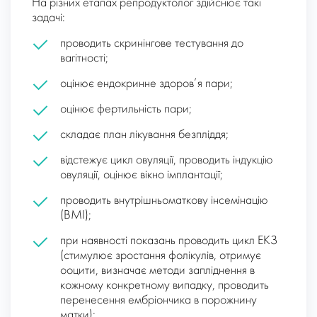
На різних етапах репродуктолог здійснює такі
задачі:
проводить скринінгове тестування до
вагітності;
оцінює ендокринне здоров’я пари;
оцінює фертильність пари;
складає план лікування безпліддя;
відстежує цикл овуляції, проводить індукцію
овуляції, оцінює вікно імплантації;
проводить внутрішньоматкову інсемінацію
(ВМІ);
при наявності показань проводить цикл ЕКЗ
(стимулює зростання фолікулів, отримує
ооцити, визначає методи запліднення в
кожному конкретному випадку, проводить
перенесення ембріончика в порожнину
матки);