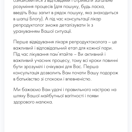
ознайомитися з відповідями і отримати загальне
розуміння процесів (для пошуку, будь ласка,
введіть Ваш запит в рядок пошуку, яка знаходиться
в шапці Блогу). А під час консультації лікар
репродуктолог зможе деталізувати їх з
урахуванням Вашої ситуації.
Перше відвідування лікаря репродуктоколога – це
важливий і відповідальний етап для кожної пари.
Під час лікування пам’ятайте – Ви активний і
важливий учасник процесу, тому всі кроки повинні
бути зрозумілі і очікувані для Вас. Перша
консультація дозволить Вам почати Вашу подорож
в батьківство зі спокоєм і впевненістю.
Ми бажаємо Вам удачі і правильного настрою на
шляху Вашої майбутньої вагітності і появи
здорового малюка.