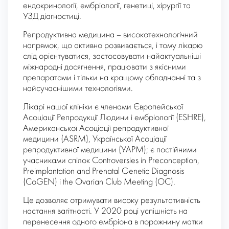
ендокринології, ембріології, генетиці, хірургії та
УЗД діагностиці.
Репродуктивна медицина – високотехнологічний
напрямок, що активно розвивається, і тому лікарю
слід орієнтуватися, застосовувати найактуальніші
міжнародні досягнення, працювати з якісними
препаратами і тільки на кращому обладнанні та з
найсучаснішими технологіями.
Лікарі нашої клініки є членами Європейської
Асоціації Репродукції Людини і ембріології (ESHRE),
Американської Асоціації репродуктивної
медицини (ASRM), Української Асоціації
репродуктивної медицини (УАРМ); є постійними
учасниками спілок Controversies in Preconception,
Preimplantation and Prenatal Genetic Diagnosis
(CoGEN) і the Ovarian Club Meeting (OC).
Це дозволяє отримувати високу результативність
настання вагітності. У 2020 році успішність на
перенесення одного ембріона в порожнину матки