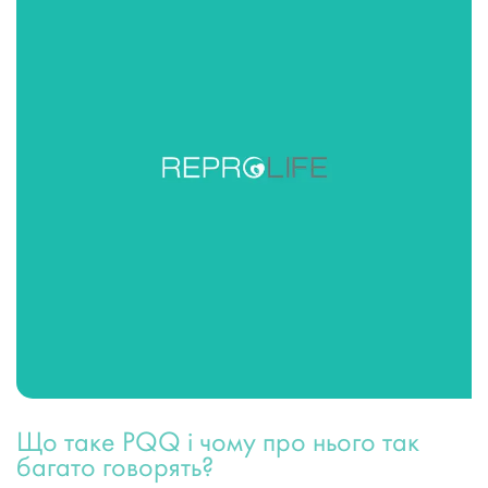
Що таке PQQ і чому про нього так
багато говорять?