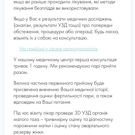
якщо ви раніше проходили лікування, які методи
лікування безпліддя ви використовували.
Якщо у Вас є результати медичних досліджень
(аналізи, результати УЗД тощо) про попередні
обстеження, процедури або операції, будь ласка,
візьміть їх з собою на консультацію.
На прийомі у лікаря репродуктолога
У нашому медичному центрі перша консультація
триває 1 годину. Ми рекомендуємо парі прийти
разом.
Велика частина первинного прийому буде
присвячена вивченню Вашої медичної історії,
проведення оцінки фертильності пари, а також
відповідям на Ваші питання.
Під час візиту лікар проведе 3D УЗД органів
малого таза – тривимірну оцінку та діагностику
порожнини матки і оцінку стану оваріального
резерву жінки.