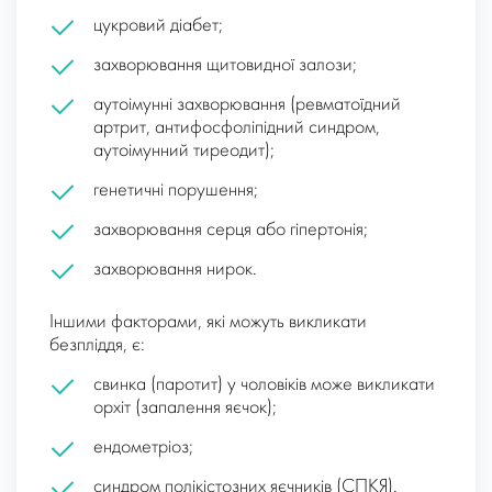
цукровий діабет;
захворювання щитовидної залози;
аутоімунні захворювання (ревматоїдний
артрит, антифосфоліпідний синдром,
аутоімунний тиреодит);
генетичні порушення;
захворювання серця або гіпертонія;
захворювання нирок.
Іншими факторами, які можуть викликати
безпліддя, є:
свинка (паротит) у чоловіків може викликати
орхіт (запалення яєчок);
ендометріоз;
синдром полікістозних яєчників (СПКЯ).