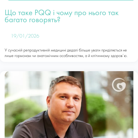
Що таке PQQ і чому про нього так
багато говорять?
19/01/2026
У сучасній репродуктивній медицині дедалі більше уваги приділяється не
лише гормонам чи анатомічним особливостям, а й клітинному здоров’ю.