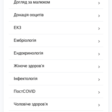
Догляд за малюком
Донація ооцитів
ЕКЗ
Ембріологія
Ендокринологія
Жіноче здоров'я
Інфектологія
ПостCOVID
Чоловіче здоров'я