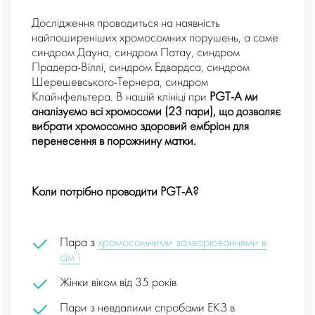
Дослідження проводиться на наявність
найпоширеніших хромосомних порушень, а саме
синдром Дауна, синдром Патау, синдром
Прадера-Віллі, синдром Едвардса, синдром
Шерешевського-Тернера, синдром
Клайнфельтера. В нашій клініці при
PGT-А ми
аналізуємо всі хромосоми (23 пари), що дозволяє
вибрати хромосомно здоровий ембріон для
перенесення в порожнину матки.
Коли потрібно проводити PGT-А?
Пара з
хромосомними захворюваннями в
сім’ї
Жінки віком від 35 років
Пари з невдалими спробами ЕКЗ в