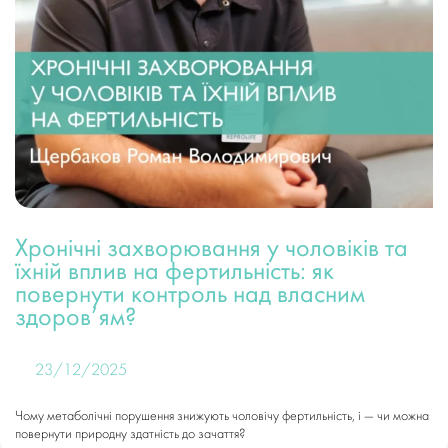
Хронічні захворювання у чоловіків та
їхній вплив на фертильність: як
повернути контроль над власним
здоров’ям?
23/12/2025
Чому метаболічні порушення знижують чоловічу фертильність, і — чи можна
повернути природну здатність до зачаття?