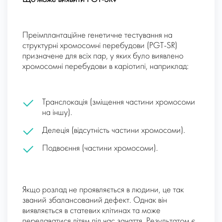
Преімплантаційне генетичне тестування на
структурні хромосомні перебудови (PGT-SR)
призначене для всіх пар, у яких було виявлено
хромосомні перебудови в каріотипі, наприклад:
Транслокація (зміщення частини хромосоми
на іншу).
Делеція (відсутність частини хромосоми).
Подвоєння (частини хромосоми).
Якщо розлад не проявляється в людини, це так
званий збалансований дефект. Однак він
виявляється в статевих клітинах та може
передаватися дітям під час зачаття. Результатом є