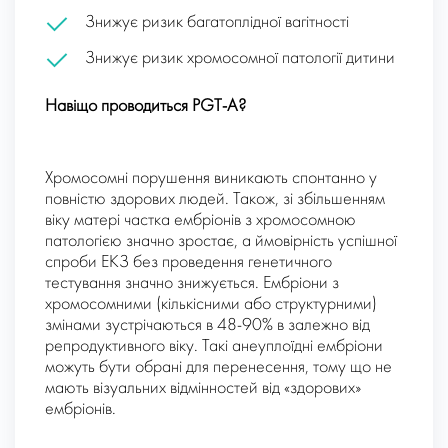
Знижує ризик багатоплідної вагітності
Знижує ризик хромосомної патології дитини
Навіщо проводиться PGT-А?
Хромосомні порушення виникають спонтанно у
повністю здорових людей. Також, зі збільшенням
віку матері частка ембріонів з хромосомною
патологією значно зростає, а ймовірність успішної
спроби ЕКЗ без проведення генетичного
тестування значно знижується. Ембріони з
хромосомними (кількісними або структурними)
змінами зустрічаються в 48-90% в залежно від
репродуктивного віку. Такі анеуплоїдні ембріони
можуть бути обрані для перенесення, тому що не
мають візуальних відмінностей від «здорових»
ембріонів.