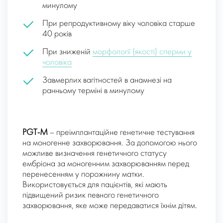
минулому
При репродуктивному віку чоловіка старше
40 років
При зниженій
морфології (якості) сперми у
чоловіка
Завмерлих вагітностей в анамнезі на
ранньому терміні в минулому
PGT-М
– преімплантаційне генетичне тестування
на моногенне захворювання. За допомогою нього
можливе визначення генетичного статусу
ембріона за моногенним захворюванням перед
перенесенням у порожнину матки.
Використовується для пацієнтів, які мають
підвищений ризик певного генетичного
захворювання, яке може передаватися їхнім дітям.