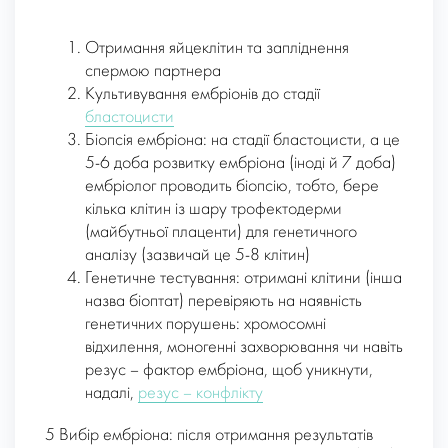
Отримання яйцеклітин та запліднення
спермою партнера
Культивування ембріонів до стадії
бластоцисти
Біопсія ембріона: на стадії бластоцисти, а це
5-6 доба розвитку ембріона (іноді й 7 доба)
ембріолог проводить біопсію, тобто, бере
кілька клітин із шару трофектодерми
(майбутньої плаценти) для генетичного
аналізу (зазвичай це 5-8 клітин)
Генетичне тестування: отримані клітини (інша
назва біоптат) перевіряють на наявність
генетичних порушень: хромосомні
відхилення, моногенні захворювання чи навіть
резус – фактор ембріона, щоб уникнути,
надалі,
резус – конфлікту
5 Вибір ембріона: після отримання результатів