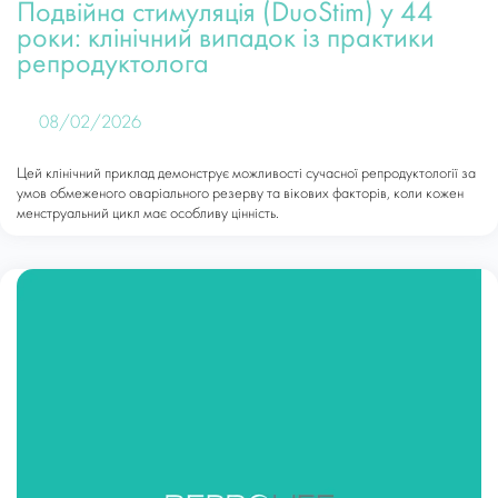
Подвійна стимуляція (DuoStim) у 44
роки: клінічний випадок із практики
репродуктолога
08/02/2026
Цей клінічний приклад демонструє можливості сучасної репродуктології за
умов обмеженого оваріального резерву та вікових факторів, коли кожен
менструальний цикл має особливу цінність.