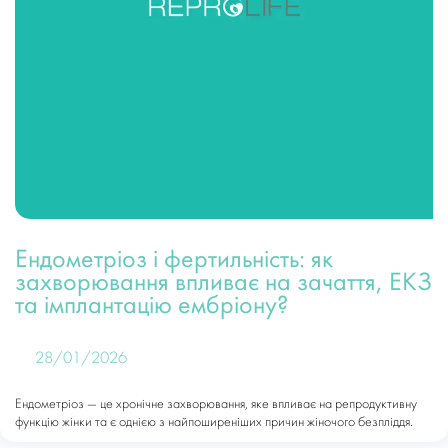
Ендометріоз і фертильність: як
захворювання впливає на зачаття, ЕКЗ
та імплантацію ембріону?
28/01/2026
Ендометріоз — це хронічне захворювання, яке впливає на репродуктивну
функцію жінки та є однією з найпоширеніших причин жіночого безпліддя.