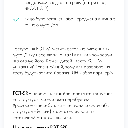
синдромом спадкового раку (наприклад,
BRCA1 & 2)
Якщо була вагітність або народжена дитина з
генною мутацією
Тестування PGT-M містить ретельне вивчення як
мутації, яку несе людина, так і ділянки хромосоми,
що оточує його. Кожен дизайн тесту PGT-M
унікальний і специфічний, тому для розроблення
тесту будуть запитані зразки ДНК обох партнерів.
PGT-SR
–
переімплантаційне генетичне тестування
на структурні хромосомні перебудови.
Хромосомні перебудови – це зміни розміру або
структури (будови) хромосом, які містять
генетичний матеріал людини.
Що може виявити PGT-SR?