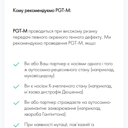
Кому рекомендуємо PGT-М:
PGT-M
проводиться при високому ризику
передачі певного окремого генного дефекту. Ми
рекомендуємо проведення PGT-M, якщо:
Ви або Ваш партнер є носіями одного і того
ж аутосомно-рецесивного стану (наприклад,
муковісцидозу)
Ви є носієм Х-зчепленого стану (наприклад,
м’язова дистрофія Дюшенна)
Ви або партнер страждаєте на аутосомно-
домінантне захворювання (наприклад,
хвороба Гантінгтона)
При наявності мутації, пов’язаній із