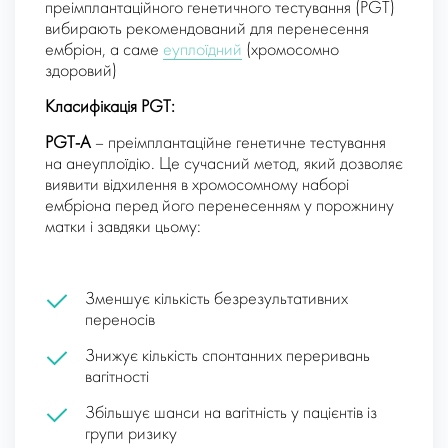
преімплантаційного генетичного тестування (PGT)
вибирають рекомендований для перенесення
ембріон, а саме
еуплоїдний
(хромосомно
здоровий)
Класифікація PGT:
PGT-А
– преімплантаційне генетичне тестування
на анеуплоїдію. Це сучасний метод, який дозволяє
виявити відхилення в хромосомному наборі
ембріона перед його перенесенням у порожнину
матки і завдяки цьому:
Зменшує кількість безрезультативних
переносів
Знижує кількість спонтанних переривань
вагітності
Збільшує шанси на вагітність у пацієнтів із
групи ризику