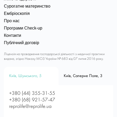
Сурогатне материнство
Ембріоскопія
Про нас
Програми Check-up
Контакти
Публічний договір
Ліцензія на провадження господарської діяльності з медичної практики
видана, згідно Наказу МОЗ України № 683 від 07 липня 2016 року.
Київ, Шумського, 5
Київ, Саперне Поле, 3
+380 (44) 355-31-55
+380 (68) 921-57-47
reprolife@reprolife.ua