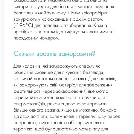
розморожувати незалежно одна від одної та
використовувати для багатьох методів лікування
безпліддя в майбутньому. Потім кріопробірки
занурюють у кріосховище з рідким азотом
(-196°C) для подальшого зберігання. Кожна
пробірка із зразком ідентифікується данними та
порядковим номером.
Скільки зразків заморозити?
Для чоловіків, які заморожують сперму як
резервне сховище для лікування безпліддя,
зазвичай достатньо одного зразка. Для чоловіків,
які заморожують свій матеріал для збереження
фертильності через захворювання, яке могло
спричинити зниження кількості та рухливості
сперматозоїдів, рекомендовано заморозити
більше одного зразка, якщо це можливо, бажано
від двох до п’яти, залежно від інтервалу часу перед
операцією, хіміотерапією або променевою
терапією, щоб було достатньо матеріалу для