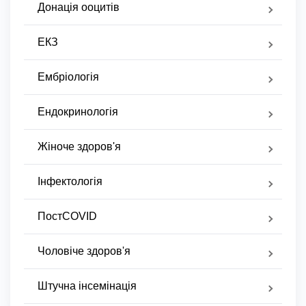
Донація ооцитів
ЕКЗ
Ембріологія
Ендокринологія
Жіноче здоров'я
Інфектологія
ПостCOVID
Чоловіче здоров'я
Штучна інсемінація