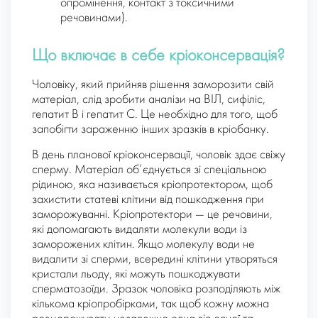
опромінення, контакт з токсичними
речовинами).
Що включає в себе кріоконсервація?
Чоловіку, який прийняв рішення заморозити свій
матеріал, слід зробити аналізи на ВІЛ, сифіліс,
гепатит B і гепатит C. Це необхідно для того, щоб
запобігти зараженню інших зразків в кріобанку.
В день планової кріоконсервації, чоловік здає свіжу
сперму. Матеріал об’єднується зі спеціальною
рідиною, яка називається кріопротектором, щоб
захистити статеві клітини від пошкодження при
заморожуванні. Кріопротектори — це речовини,
які допомагають видаляти молекули води із
заморожених клітин. Якщо молекулу води не
видалити зі сперми, всередині клітини утворяться
кристали льоду, які можуть пошкоджувати
сперматозоїди. Зразок чоловіка розподіляють між
кількома кріопробірками, так щоб кожну можна