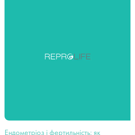
Ендометріоз і фертильність: як