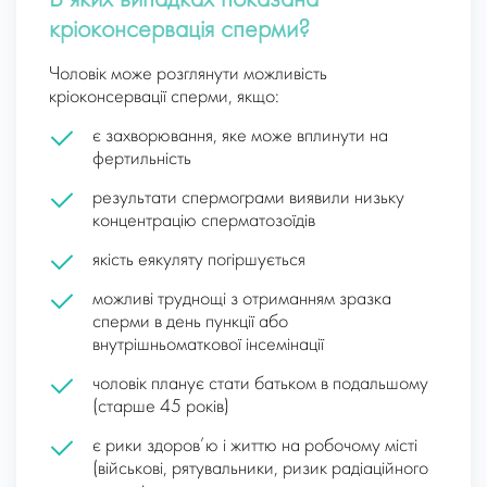
В яких випадках показана
кріоконсервація сперми?
Чоловік може розглянути можливість
кріоконсервації сперми, якщо:
є захворювання, яке може вплинути на
фертильність
результати спермограми виявили низьку
концентрацію сперматозоїдів
якість еякуляту погіршується
можливі труднощі з отриманням зразка
сперми в день пункції або
внутрішньоматкової інсемінації
чоловік планує стати батьком в подальшому
(старше 45 років)
є рики здоров’ю і життю на робочому місті
(військові, рятувальники, ризик радіаційного