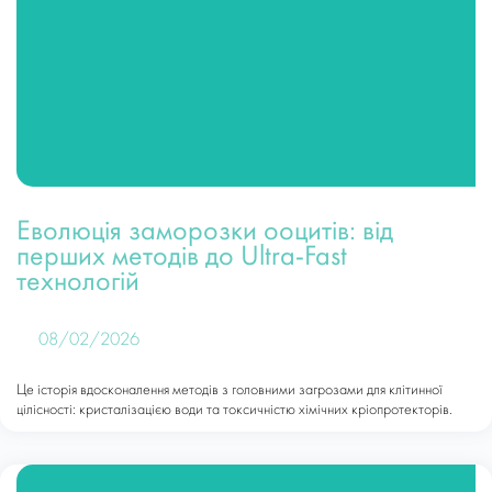
Еволюція заморозки ооцитів: від
перших методів до Ultra-Fast
технологій
08/02/2026
Це історія вдосконалення методів з головними загрозами для клітинної
цілісності: кристалізацією води та токсичністю хімічних кріопротекторів.