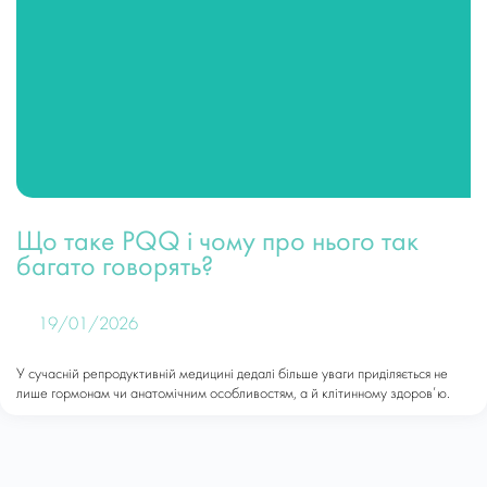
Що таке PQQ і чому про нього так
багато говорять?
19/01/2026
У сучасній репродуктивній медицині дедалі більше уваги приділяється не
лише гормонам чи анатомічним особливостям, а й клітинному здоров’ю.