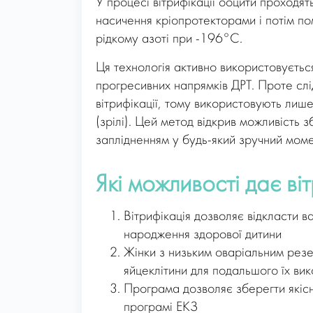
У процесі вітрифікації ооцити проходят
насичення кріопротекторами і потім по
рідкому азоті при -196°C.
Ця технологія активно використовуєтьс
прогресивних напрямків ДРТ. Проте слі
вітрифікації, тому використовують лиш
(зрілі). Цей метод відкрив можливість 
заплідненням у будь-який зручний моме
Які можливості дає ві
Вітрифікація дозволяє відкласти в
народження здорової дитини
Жінки з низьким оваріальним резе
яйцеклітини для подальшого їх ви
Програма дозволяє зберегти якісні
програмі ЕКЗ