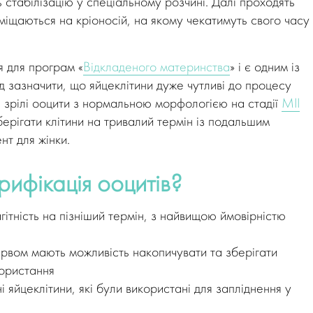
ь стабілізацію у спеціальному розчині. Далі проходять
міщаються на кріоносій, на якому чекатимуть свого часу 
я для програм «
Відкладеного материнства
» і є одним із
д зазначити, що яйцеклітини дуже чутливі до процесу
е зрілі ооцити з нормальною морфологією на стадії
МІІ
зберігати клітини на тривалий термін із подальшим
нт для жінки.
трифікація ооцитів?
агітність на пізніший термін, з найвищою ймовірністю
рвом мають можливість накопичувати та зберігати
користання
 яйцеклітини, які були використані для запліднення у