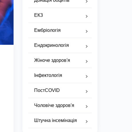
Донація ооцитів
ЕКЗ
Ембріологія
Ендокринологія
Жіноче здоров'я
Інфектологія
ПостCOVID
Чоловіче здоров'я
Штучна інсемінація