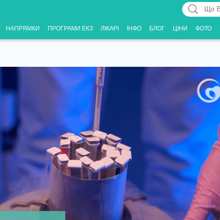
Що
Вас
НАПРЯМКИ
ПРОГРАМИ ЕКЗ
ЛІКАРІ
ІНФО
БЛОГ
ЦІНИ
ФОТО
цікавить?