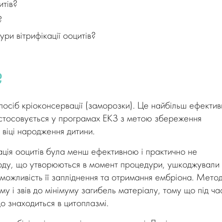
итів?
?
ури вітрифікації ооцитів?
?
посіб кріоконсервації (заморозки). Це найбільш ефекти
застосовується у програмах ЕКЗ з метою збереження
 віці народження дитини.
вація ооцитів була менш ефективною і практично не
ьоду, що утворюються в момент процедури, ушкоджували
о можливість її запліднення та отримання ембріона. Мето
му і звів до мінімуму загибель матеріалу, тому що під ча
о знаходиться в цитоплазмі.