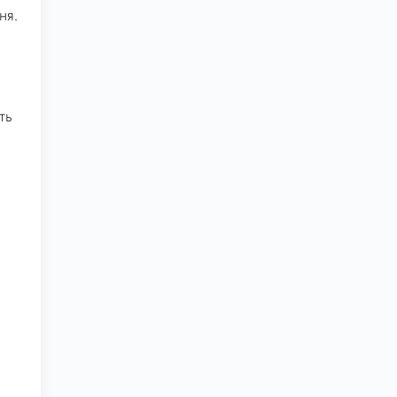
ня.
ть