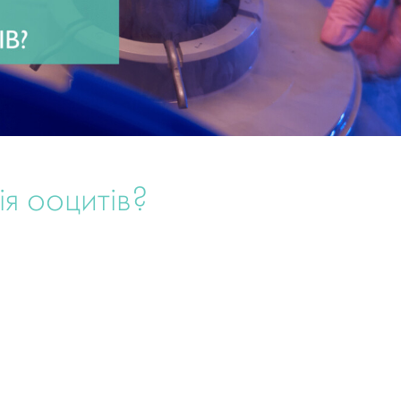
ія ооцитів?