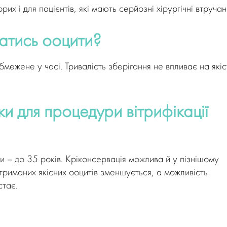
их і для пацієнтів, які мають серйозні хірургічні втручан
гатись ооцити?
бмежене у часі. Тривалість зберігання не впливає на якіс
нки для процедури вітрифікації
и – до 35 років. Кріконсервація можлива й у пізнішому
отриманих якісних ооцитів зменшується, а можливість
стає.