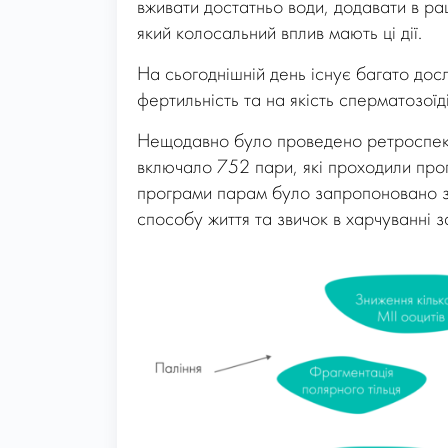
вживати достатньо води, додавати в ра
який колосальний вплив мають ці дії.
На сьогоднішній день існує багато досл
фертильність та на якість сперматозоїд
Нещодавно було проведено ретроспектив
включало 752 пари, які проходили про
програми парам було запропоновано за
способу життя та звичок в харчуванні за