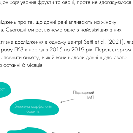
ціон харчування фрукти та овочі, проте не здогадуємося
іджень про те, що данні речі впливають на жіночу
ів. Сьогодні ми розглянемо одне з найсвіжіших з них.
не дослідження в одному центрі Setti et al. (2021), як
граму ЕКЗ в період з 2015 по 2019 рік. Перед стартом
повнити анкету, в якій вони надали данні щодо свого
 останні 6 місяців.