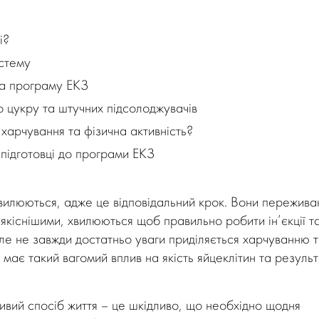
і?
истему
на програму ЕКЗ
 цукру та штучних підсолоджувачів
арчування та фізична активність?
підготовці до програми ЕКЗ
илюються, адже це відповідальний крок. Вони пережива
якіснішими, хвилюються щоб правильно робити ін’єкції т
ле не завжди достатньо уваги приділяється харчуванню 
 має такий вагомий вплив на якість яйцеклітин та результ
вий спосіб життя – це шкідливо, що необхідно щодня