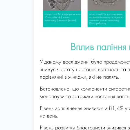
Вплив паління
У даному дослідженні було продемонстр
знижує частоту настання вагітності та 
порівнянні з жінками, які не палять.
Встановлено, що компоненти сигаретно
менопаузи та затримки настання вагітнос
Рівень запліднення знизився з 81,4% у 
на день.
Рівень розвитку бластоцисти знизився 