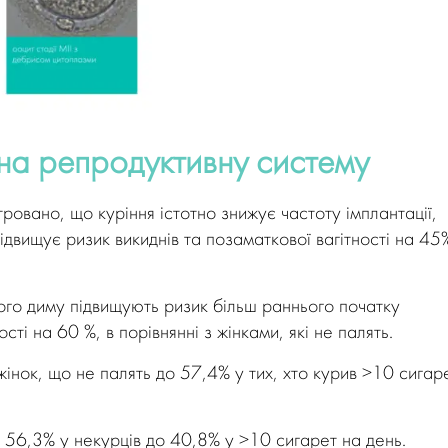
 на репродуктивну систему
овано, що куріння істотно знижує частоту імплантації,
підвищує ризик викиднів та позаматкової вагітності на 45
го диму підвищують ризик більш раннього початку
ті на 60 %, в порівнянні з жінками, які не палять.
жінок, що не палять до 57,4% у тих, хто курив >10 сигар
з 56,3% у некурців до 40,8% у >10 сигарет на день.