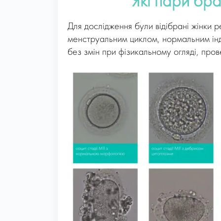
Які пари бра
Для дослідження були відібрані жінки р
менструальним циклом, нормальним інде
без змін при фізикальному огляді, про