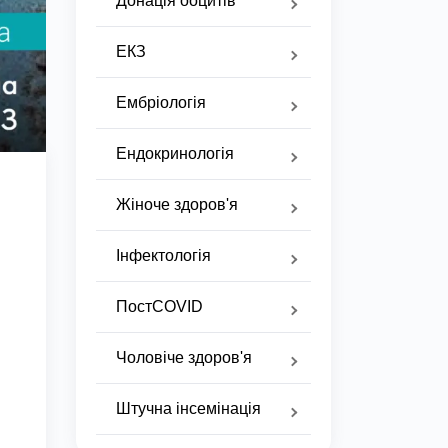
Донація ооцитів
ЕКЗ
Ембріологія
Ендокринологія
Жіноче здоров'я
Інфектологія
ПостCOVID
Чоловіче здоров'я
Штучна інсемінація