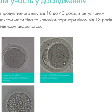
ли участь у дослідженні?
епродуктивного віку від 18 до 40 років, з регулярним
ксом маси тіла та чоловіки-партнери віком від 18 років
веденому андрологом.