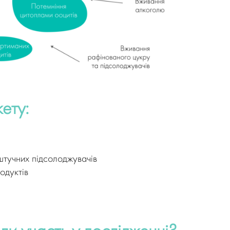
кету:
штучних підсолоджувачів
одуктів