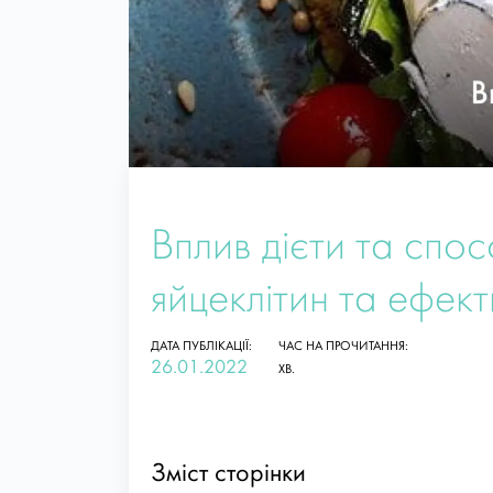
Вплив дієти та спос
яйцеклітин та ефек
ДАТА ПУБЛІКАЦІЇ:
ЧАС НА ПРОЧИТАННЯ:
26.01.2022
ХВ.
Зміст сторінки