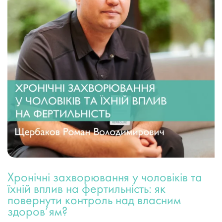
Хронічні захворювання у чоловіків та
їхній вплив на фертильність: як
повернути контроль над власним
здоров’ям?