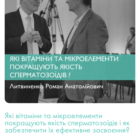
Які вітаміни та мікроелементи
покращують якість сперматозоїдів і як
забезпечити їх ефективне засвоєння?