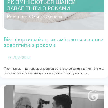
Вік і фертильність: як змінюються шанси
завагітніти з роками
01/09/2025
Фертильність — це природна здатність організму до зачаття дитини. З віком
ця здатність поступово знижується — як у жінок, так і у чоловіків.