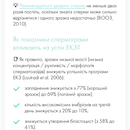
💡
Рекомендується здавати сперму
не менше двох
разів поспіль, оскільки аналіз сперми може сильно
відрізнятися і одного зразка недостатньо (ВООЗ,
2010).
Як показники спермограми
впливають на успіх ЕКЗ?
📑 Як правило, зразки низької якості (низька
концентрація / рухливість / морфологія
сперматозоїдів) знижують успішність програми
ЕКЗ (Loutradi et al. 2006):
запліднення знижується з 77% (хороший
зразок) до 69% (поганий зразок);
кількість високоякісних ембріонів на третій
день знижується з 20% до 10%;
знижується утворення бластоцист (з 58% до
41%).