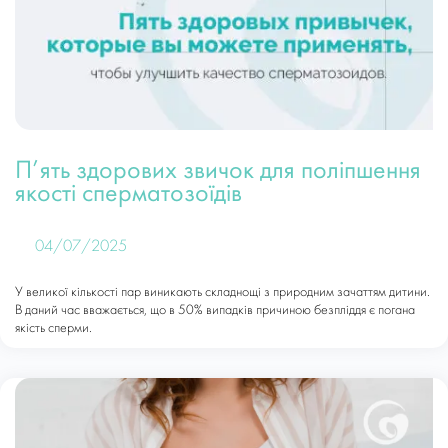
П’ять здорових звичок для поліпшення
якості сперматозоїдів
04/07/2025
У великої кількості пар виникають складнощі з природним зачаттям дитини.
В даний час вважається, що в 50% випадків причиною безпліддя є погана
якість сперми.