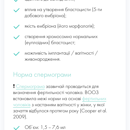
вплив на утворення бластоцисти (5-ти
добового ембріона);
якість ембріона (його морфологія);
створення хромосомно нормальних
(еуплоідних) бластоцист;
можливість імплантації / вагітності /
живонародження.
Норма спермограми
❗
Спермограма
зазвичай проводиться для
визначення фертильності чоловіка. ВООЗ
встановила межі норми на основі
фертильних
чоловіків
з настанням вагітності у жінки, у якої
зачаття відбулося протягом року (Cooper et al.
2009).
Об’єм: 1,5 – 7,6 мл