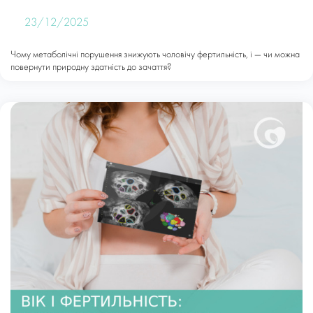
23/12/2025
Чому метаболічні порушення знижують чоловічу фертильність, і — чи можна
повернути природну здатність до зачаття?