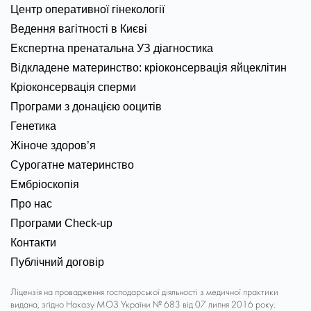
Центр оперативної гінекології
Ведення вагітності в Києві
Експертна пренатальна УЗ діагностика
Відкладене материнство: кріоконсервація яйцеклітин
Кріоконсервація сперми
Програми з донацією ооцитів
Генетика
Жіноче здоров’я
Сурогатне материнство
Ембріоскопія
Про нас
Програми Check-up
Контакти
Публічний договір
Ліцензія на провадження господарської діяльності з медичної практики
видана, згідно Наказу МОЗ України № 683 від 07 липня 2016 року.