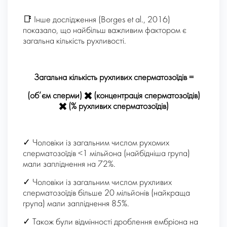
📑 Інше дослідження (Borges et al., 2016)
показало, що найбільш важливим фактором є
загальна кількість рухливості.
Загальна кількість рухливих сперматозоїдів =
(об’єм сперми) ✖️ (концентрація сперматозоїдів)
✖️ (% рухливих сперматозоїдів)
✓ Чоловіки із загальним числом рухомих
сперматозоїдів <1 мільйона (найбідніша група)
мали запліднення на 72%.
✓ Чоловіки із загальним числом рухливих
сперматозоїдів більше 20 мільйонів (найкраща
група) мали запліднення 85%.
✓ Також були відмінності дроблення ембріона на