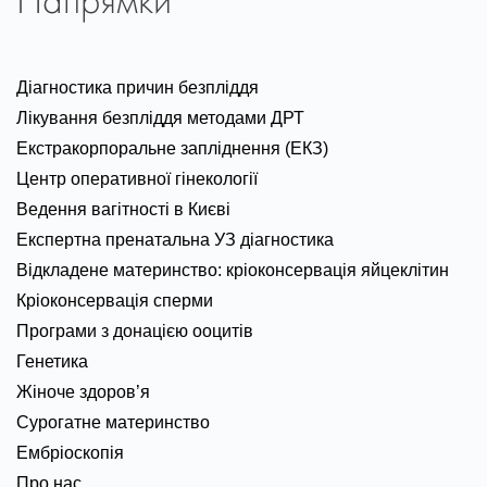
Напрямки
Діагностика причин безпліддя
Лікування безпліддя методами ДРТ
Екстракорпоральне запліднення (ЕКЗ)
Центр оперативної гінекології
Ведення вагітності в Києві
Експертна пренатальна УЗ діагностика
Відкладене материнство: кріоконсервація яйцеклітин
Кріоконсервація сперми
Програми з донацією ооцитів
Генетика
Жіноче здоров’я
Сурогатне материнство
Ембріоскопія
Про нас