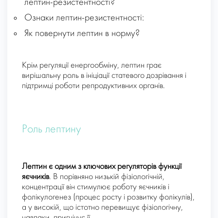
лептин-резистентності?
Ознаки лептин-резистентності:
Як повернути лептин в норму?
Крім регуляції енергообміну, лептин грає
вирішальну роль в ініціації статевого дозрівання і
підтримці роботи репродуктивних органів.
Роль лептину
Лептин є одним з ключових регуляторів функції
яєчників
. В порівняно низькій фізіологічній,
концентрації він стимулює роботу яєчників і
фолікулогенез (процес росту і розвитку фолікулів),
а у високій, що істотно перевищує фізіологічну,
навпаки, пригнічує її.