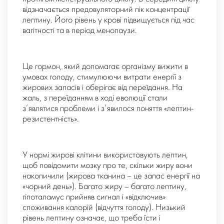
відзначається предовуляторний пік концентрації
лептину. Його рівень у крові підвищується під час
вагітності та в період менопаузи.
Це гормон, який допомагає організму вижити в
умовах голоду, стимулюючи витрати енергії з
жирових запасів і оберігає від переїдання. На
жаль, з переїданням в ході еволюції стали
з’являтися проблеми і з’явилося поняття «лептин-
резистентність».
У нормі жирові клітини використовують лептин,
щоб повідомити мозку про те, скільки жиру вони
накопичили (жирова тканина – це запас енергії на
«чорний день»). Багато жиру – багато лептину,
гіпоталамус прийняв сигнал і «відключив»
споживання калорій (відчуття голоду). Низький
рівень лептину означає, що треба їсти і