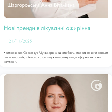
Нові тренди в лікуванні ожиріння
21/11/2025
Хайп навколо Оземпіку і Мунджаро, з одного боку, створив певний дефіцит
цих препаратів, з іншого - став потужним стимулом для фармацевтичних
компаній.