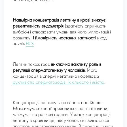
Надмірна концентрація лептину в крові знижує
рецептивність ендометрія
(здатність сприймати
ембріон і створювати умови для його імплантації і
розвитку)
і ймовірність настання вагітності
в ході
циклів
ЕКЗ
.
Лептин також грає
виключно важливу роль в
регуляції сперматогенезу у чоловіків
. Його
концентрація в спермі негативно корелює з
рухливістю сперматозоїдів, їх кількістю і якістю
.
Концентрація лептину в крові не є постійною.
Максимум секреції приходиться на нічні години,
мінімум – на ранкові години. У жінок концентрація
лептину в крові вище, ніж у чоловіків і змінюється
протягом менструального циклу. В середині циклу