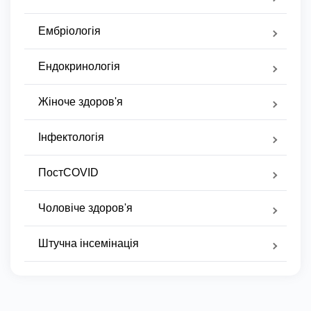
Ембріологія
Ендокринологія
Жіноче здоров'я
Інфектологія
ПостCOVID
Чоловіче здоров'я
Штучна інсемінація