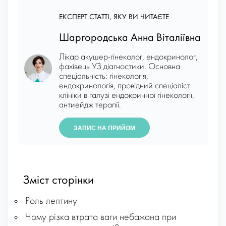
ЕКСПЕРТ СТАТТІ, ЯКУ ВИ ЧИТАЄТЕ
Шаргородська Анна Віталіївна
Лікар акушер-гінеколог, ендокринолог,
фахівець УЗ діагностики. Основна
спеціальність: гінекологія,
ендокринологія, провідний спеціаліст
клініки в галузі ендокринної гінекології,
антиейдж терапії.
ЗАПИС НА ПРИЙОМ
Зміст сторінки
Роль лептину
Чому різка втрата ваги небажана при