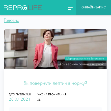
Skip
ОНЛАЙН-ЗАПИС
to
content
Головна
Як повернути лептин в норму?
ДАТА ПУБЛІКАЦІЇ:
ЧАС НА ПРОЧИТАННЯ:
28.07.2021
ХВ.