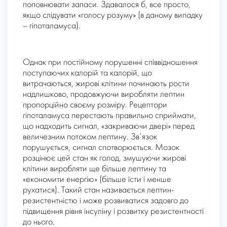
поповнювати запаси. Здавалося б, все просто,
якщо слідувати «голосу розуму» (в даному випадку
– гіпоталамуса).
Однак при постійному порушенні співвідношення
поступаючих калорій та калорій, що
витрачаються, жирові клітини починають рости
надлишково, продовжуючи виробляти лептин
пропорційно своєму розміру. Рецептори
гіпоталамуса перестають правильно сприймати,
що надходить сигнал, «закриваючи двері» перед
величезним потоком лептину. Зв’язок
порушується, сигнал спотворюється. Мозок
розцінює цей стан як голод, змушуючи жирові
клітини виробляти ще більше лептину та
«економити енергію» (більше їсти і менше
рухатися). Такий стан називається лептин-
резистентністю і може розвиватися задовго до
підвищення рівня інсуліну і розвитку резистентності
до нього.