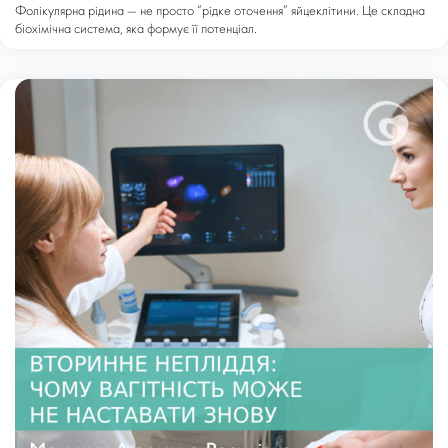
Фолікулярна рідина — не просто “рідке оточення” яйцеклітини. Це складна
біохімічна система, яка формує її потенціал.