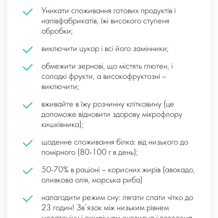
Уникати споживання готових продуктів і
напівфабрикатів, їжі високого ступеня
обробки;
виключити цукор і всі його замінники;
обмежити зернові, що містять глютен, і
солодкі фрукти, а високофруктозні –
виключити;
вживайте в їжу розчинну клітковину (це
допоможе відновити здорову мікрофлору
кишківника);
щоденне споживання білка: від низького до
помірного (80-100 г в день);
50-70% в раціоні – корисних жирів (авокадо,
оливкова олія, морська риба)
налагодити режим сну: лягати спати чітко до
23 годин! Зв’язок між низьким рівнем