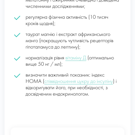
мелатоніну і ожирінням очевидна і доведена
численними дослідженнями;
регулярна фізична активність (10 тисяч
кроків щодня);
таурат магнію і екстракт африканського
манго (покращують чутливість рецепторів
гіпоталамуса до лептину);
нормалізація рівня
вітаміну Д
(оптимально
вище 50 нг / мл);
визначити важливий показник: індекс
НОМА (
співвідношення цукру до інсуліну
) і
відкоригувати його, при необхідності, з
досвідченим ендокринологом.