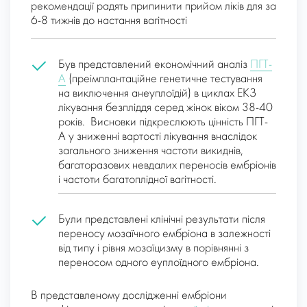
рекомендації радять припинити прийом ліків для за
6-8 тижнів до настання вагітності
Був представлений економічний аналіз
ПГТ-
А
(преімплантаційне генетичне тестування
на виключення анеуплоїдій) в циклах ЕКЗ
лікування безпліддя серед жінок віком 38-40
років. Висновки підкреслюють цінність ПГТ-
А у зниженні вартості лікування внаслідок
загального зниження частоти викиднів,
багаторазових невдалих переносів ембріонів
і частоти багатоплідної вагітності.
Були представлені клінічні результати після
переносу мозаїчного ембріона в залежності
від типу і рівня мозаїцизму в порівнянні з
переносом одного еуплоїдного ембріона.
В представленому дослідженні ембріони