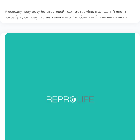
У холодну пору року багато людей помічають зміни: підвищений апетит,
потребу в довшому сні, зниження енергії та бажання більше відпочивати