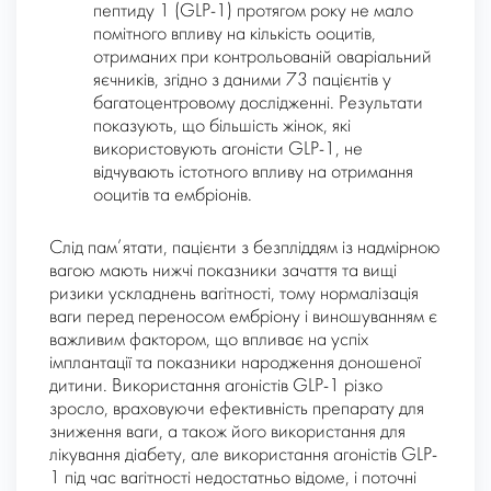
пептиду 1 (GLP-1) протягом року не мало
помітного впливу на кількість ооцитів,
отриманих при контрольованій оваріальний
яєчників, згідно з даними 73 пацієнтів у
багатоцентровому дослідженні. Результати
показують, що більшість жінок, які
використовують агоністи GLP-1, не
відчувають істотного впливу на отримання
ооцитів та ембріонів.
Слід пам’ятати, пацієнти з безпліддям із надмірною
вагою мають нижчі показники зачаття та вищі
ризики ускладнень вагітності, тому нормалізація
ваги перед переносом ембріону і виношуванням є
важливим фактором, що впливає на успіх
імплантації та показники народження доношеної
дитини. Використання агоністів GLP-1 різко
зросло, враховуючи ефективність препарату для
зниження ваги, а також його використання для
лікування діабету, але використання агоністів GLP-
1 під час вагітності недостатньо відоме, і поточні