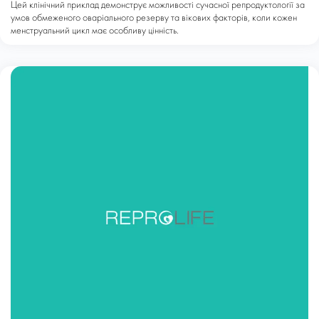
Цей клінічний приклад демонструє можливості сучасної репродуктології за
умов обмеженого оваріального резерву та вікових факторів, коли кожен
менструальний цикл має особливу цінність.