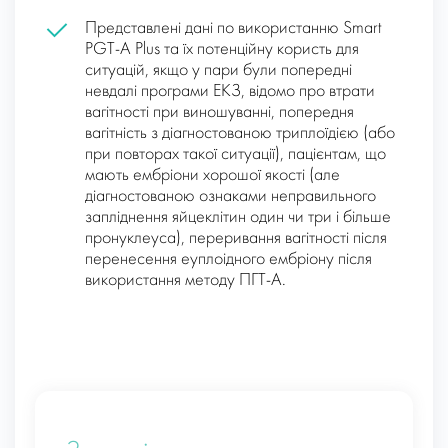
Представлені дані по використанню Smart
PGT-A Plus та їх потенційну користь для
ситуацій, якщо у пари були попередні
невдалі програми ЕКЗ, відомо про втрати
вагітності при виношуванні, попередня
вагітність з діагностованою триплоїдією (або
при повторах такої ситуації), пацієнтам, що
мають ембріони хорошої якості (але
діагностованою ознаками неправильного
запліднення яйцеклітин один чи три і більше
пронуклеуса), переривання вагітності після
перенесення еуплоідного ембріону після
використання методу ПГТ-А.