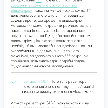
Використання
PRP
(Platelet Rich Plasma) для
зрошення ендометрію у жінок з тонким
ендометрієм
(товщина менше ніж 7,0 мм на 14
день менструального циклу). Попередні дані
свідчать про те, що орощення ендометрію
методом PRP може покращити результативність
настання вагітності у жінок із повторюваною
невдачею імплантації (RIF) або постійно тонким
ендометрієм. Для підтвердження висновків
необхідні більш масштабні рандомізовані клінічні
випробування, а для визначення точного
механізму, за допомогою якого PRP покращує
сприйнятливість ендометрія, потрібні подальші
фундаментальні наукові дослідження.
Препарати GLP-1
(агоністів рецептора
глюкагоноподібного пептиду-1), пов’язані зі
зниженням ризику виникнення міоми матки.
Агоністи рецепторів GLP-1 можуть мати кращі