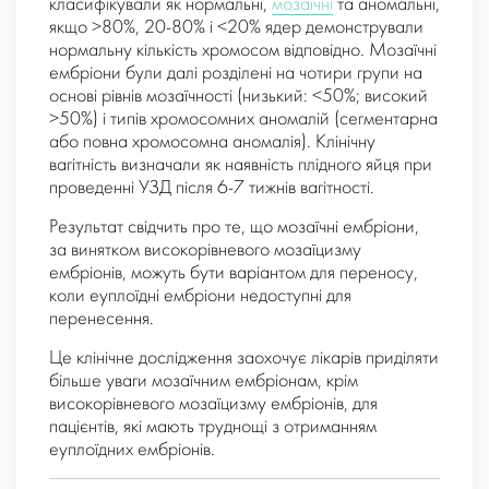
класифікували як нормальні,
мозаїчні
та аномальні,
якщо >80%, 20-80% і <20% ядер демонстрували
нормальну кількість хромосом відповідно. Мозаїчні
ембріони були далі розділені на чотири групи на
основі рівнів мозаїчності (низький: <50%; високий
>50%) і типів хромосомних аномалій (сегментарна
або повна хромосомна аномалія). Клінічну
вагітність визначали як наявність плідного яйця при
проведенні УЗД після 6-7 тижнів вагітності.
Результат свідчить про те, що мозаїчні ембріони,
за винятком високорівневого мозаїцизму
ембріонів, можуть бути варіантом для переносу,
коли еуплоїдні ембріони недоступні для
перенесення.
Це клінічне дослідження заохочує лікарів приділяти
більше уваги мозаїчним ембріонам, крім
високорівневого мозаїцизму ембріонів, для
пацієнтів, які мають труднощі з отриманням
еуплоїдних ембріонів.