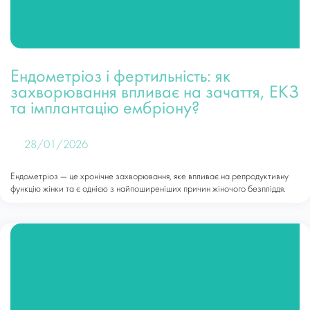
Ендометріоз і фертильність: як
захворювання впливає на зачаття, ЕКЗ
та імплантацію ембріону?
28/01/2026
Ендометріоз — це хронічне захворювання, яке впливає на репродуктивну
функцію жінки та є однією з найпоширеніших причин жіночого безпліддя.