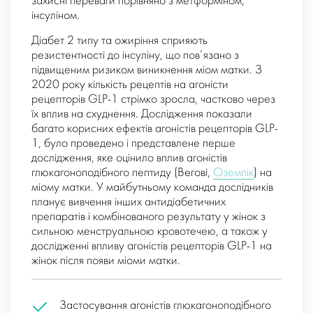
захисні переваги порівняно з метформіном,
інсуліном.
Діабет 2 типу та ожиріння сприяють
резистентності до інсуліну, що пов’язано з
підвищеним ризиком виникнення міом матки. З
2020 року кількість рецептів на агоністи
рецепторів GLP-1 стрімко зросла, частково через
їх вплив на схуднення. Дослідження показали
багато корисних ефектів агоністів рецепторів GLP-
1, було проведено і представлене перше
дослідження, яке оцінило вплив агоністів
глюкагоноподібного пептиду (Вегові,
Оземпік
) на
міому матки. У майбутньому команда дослідників
планує вивчення інших антидіабетичних
препаратів і комбінованого результату у жінок з
сильною менструальною кровотечею, а також у
дослідженні впливу агоністів рецепторів GLP-1 на
жінок після появи міоми матки.
Застосування агоністів глюкагоноподібного