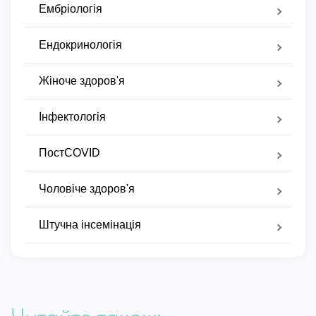
Ембріологія
Ендокринологія
Жіноче здоров'я
Інфектологія
ПостCOVID
Чоловіче здоров'я
Штучна інсемінація